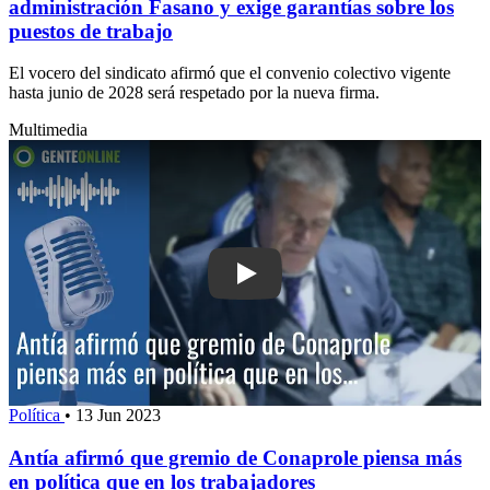
administración Fasano y exige garantías sobre los
puestos de trabajo
El vocero del sindicato afirmó que el convenio colectivo vigente
hasta junio de 2028 será respetado por la nueva firma.
Multimedia
Play: Antía afirmó que gremio de Cona
Política
•
13 Jun 2023
Antía afirmó que gremio de Conaprole piensa más
en política que en los trabajadores