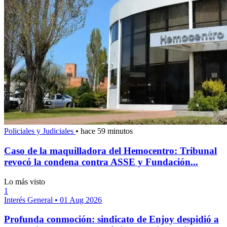
Policiales y Judiciales
•
hace 59 minutos
Caso de la maquilladora del Hemocentro: Tribunal
revocó la condena contra ASSE y Fundación...
Lo más visto
1
Interés General
•
01 Aug 2026
Profunda conmoción: sindicato de Enjoy despidió a