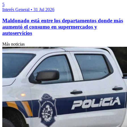
5
Interés General
•
31 Jul 2026
Maldonado está entre los departamentos donde más
aumentó el consumo en supermercados y
autoservicios
Más noticias