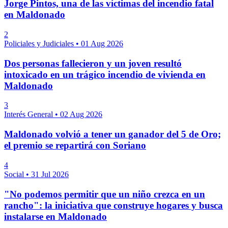
Jorge Pintos, una de las víctimas del incendio fatal
en Maldonado
2
Policiales y Judiciales
•
01 Aug 2026
Dos personas fallecieron y un joven resultó
intoxicado en un trágico incendio de vivienda en
Maldonado
3
Interés General
•
02 Aug 2026
Maldonado volvió a tener un ganador del 5 de Oro;
el premio se repartirá con Soriano
4
Social
•
31 Jul 2026
"No podemos permitir que un niño crezca en un
rancho": la iniciativa que construye hogares y busca
instalarse en Maldonado