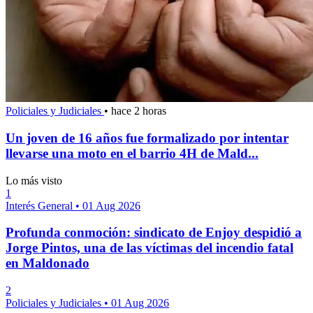
Policiales y Judiciales
•
hace 2 horas
Un joven de 16 años fue formalizado por intentar
llevarse una moto en el barrio 4H de Mald...
Lo más visto
1
Interés General
•
01 Aug 2026
Profunda conmoción: sindicato de Enjoy despidió a
Jorge Pintos, una de las víctimas del incendio fatal
en Maldonado
2
Policiales y Judiciales
•
01 Aug 2026