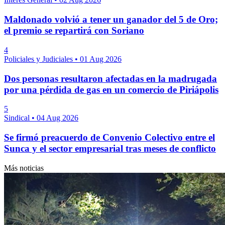
Maldonado volvió a tener un ganador del 5 de Oro;
el premio se repartirá con Soriano
4
Policiales y Judiciales
•
01 Aug 2026
Dos personas resultaron afectadas en la madrugada
por una pérdida de gas en un comercio de Piriápolis
5
Sindical
•
04 Aug 2026
Se firmó preacuerdo de Convenio Colectivo entre el
Sunca y el sector empresarial tras meses de conflicto
Más noticias