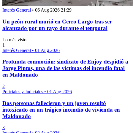
Interés General
•
06 Aug 2026 21:29
Un peón rural murió en Cerro Largo tras ser
alcanzado por un rayo durante el temporal
Lo más visto
1
Interés General
•
01 Aug 2026
Profunda conmoción: sindicato de Enjoy despidió a
Jorge Pintos, una de las víctimas del incendio fatal
en Maldonado
2
Policiales y Judiciales
•
01 Aug 2026
Dos personas fallecieron y un joven resultó
intoxicado en un trágico incendio de vivienda en
Maldonado
3
Interés General
•
02 Aug 2026