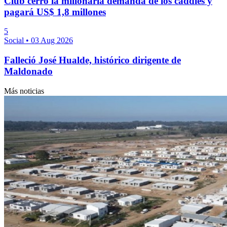
Club cerró la millonaria demanda de los caddies y
pagará US$ 1,8 millones
5
Social
•
03 Aug 2026
Falleció José Hualde, histórico dirigente de
Maldonado
Más noticias