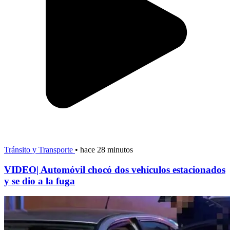
Tránsito y Transporte
•
hace 28 minutos
VIDEO| Automóvil chocó dos vehículos estacionados
y se dio a la fuga