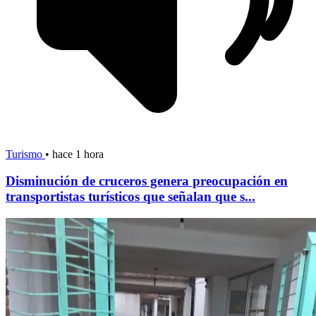
Turismo
•
hace 1 hora
Disminución de cruceros genera preocupación en
transportistas turísticos que señalan que s...