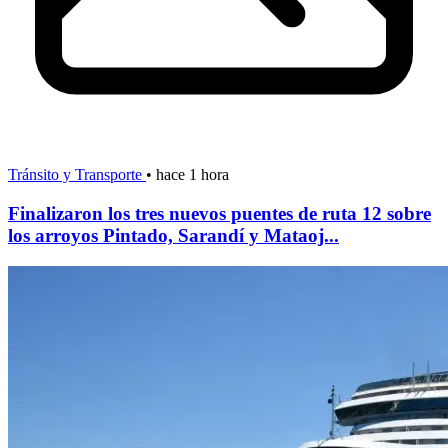
Tránsito y Transporte
•
hace 1 hora
Finalizaron los tres nuevos puentes de ruta 12 sobre
los arroyos Pintado, Sarandí y Mataoj...