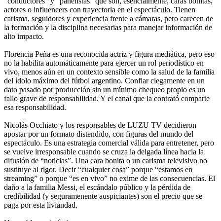
“conductores” y “panelistas” que son, esencialmente, caras bonitas,
actores o influencers con trayectoria en el espectáculo. Tienen
carisma, seguidores y experiencia frente a cámaras, pero carecen de
la formación y la disciplina necesarias para manejar información de
alto impacto.
Florencia Peña es una reconocida actriz y figura mediática, pero eso
no la habilita automáticamente para ejercer un rol periodístico en
vivo, menos aún en un contexto sensible como la salud de la familia
del ídolo máximo del fútbol argentino. Confiar ciegamente en un
dato pasado por producción sin un mínimo chequeo propio es un
fallo grave de responsabilidad. Y el canal que la contrató comparte
esa responsabilidad.
Nicolás Occhiato y los responsables de LUZU TV decidieron
apostar por un formato distendido, con figuras del mundo del
espectáculo. Es una estrategia comercial válida para entretener, pero
se vuelve irresponsable cuando se cruza la delgada línea hacia la
difusión de “noticias”. Una cara bonita o un carisma televisivo no
sustituye al rigor. Decir “cualquier cosa” porque “estamos en
streaming” o porque “es en vivo” no exime de las consecuencias. El
daño a la familia Messi, el escándalo público y la pérdida de
credibilidad (y seguramenente auspiciantes) son el precio que se
paga por esta liviandad.