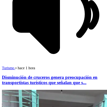
Turismo
•
hace 1 hora
Disminución de cruceros genera preocupación en
transportistas turísticos que señalan que s...