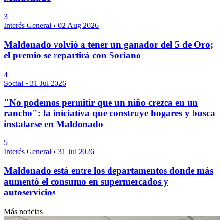
3
Interés General
•
02 Aug 2026
Maldonado volvió a tener un ganador del 5 de Oro;
el premio se repartirá con Soriano
4
Social
•
31 Jul 2026
"No podemos permitir que un niño crezca en un
rancho": la iniciativa que construye hogares y busca
instalarse en Maldonado
5
Interés General
•
31 Jul 2026
Maldonado está entre los departamentos donde más
aumentó el consumo en supermercados y
autoservicios
Más noticias