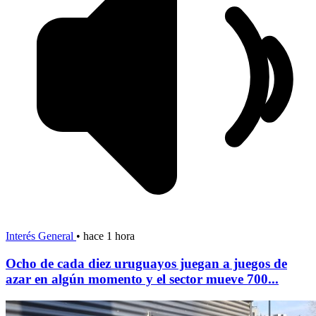
Interés General
•
hace 1 hora
Ocho de cada diez uruguayos juegan a juegos de
azar en algún momento y el sector mueve 700...