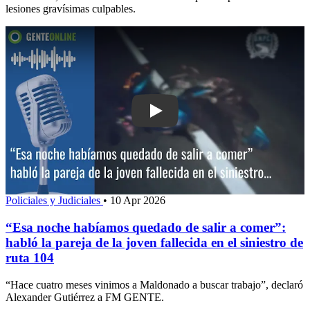
lesiones gravísimas culpables.
Play: “Esa noche habíamos quedado de 
Policiales y Judiciales
•
10 Apr 2026
“Esa noche habíamos quedado de salir a comer”:
habló la pareja de la joven fallecida en el siniestro de
ruta 104
“Hace cuatro meses vinimos a Maldonado a buscar trabajo”, declaró
Alexander Gutiérrez a FM GENTE.