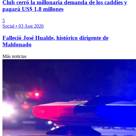
Club cerró la millonaria demanda de los caddies y
pagará US$ 1,8 millones
5
Social
•
03 Aug 2026
Falleció José Hualde, histórico dirigente de
Maldonado
Más noticias