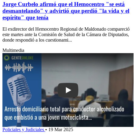
Jorge Curbelo afirmó que el Hemocentro "se está
desmantelando" y advirtió que perdió "la vida y el
espíritu" que tenía
El exdirector del Hemocentro Regional de Maldonado compareció
este martes ante la Comisión de Salud de la Cámara de Diputados,
donde respondió a los cuestionami...
Multimedia
Play: Arresto domiciliario total para c
Policiales y Judiciales
•
19 Mar 2025