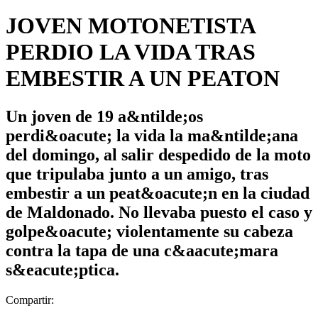
JOVEN MOTONETISTA
PERDIO LA VIDA TRAS
EMBESTIR A UN PEATON
Un joven de 19 a&ntilde;os
perdi&oacute; la vida la ma&ntilde;ana
del domingo, al salir despedido de la moto
que tripulaba junto a un amigo, tras
embestir a un peat&oacute;n en la ciudad
de Maldonado. No llevaba puesto el caso y
golpe&oacute; violentamente su cabeza
contra la tapa de una c&aacute;mara
s&eacute;ptica.
Compartir: