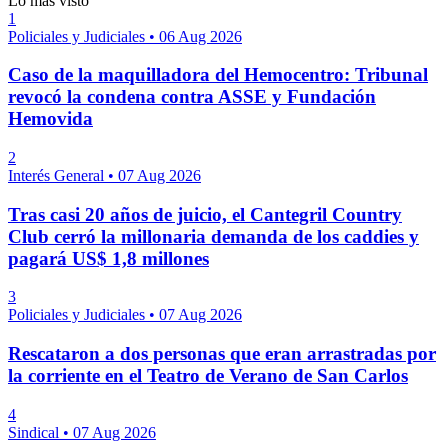
Lo más visto
1
Policiales y Judiciales
•
06 Aug 2026
Caso de la maquilladora del Hemocentro: Tribunal
revocó la condena contra ASSE y Fundación
Hemovida
2
Interés General
•
07 Aug 2026
Tras casi 20 años de juicio, el Cantegril Country
Club cerró la millonaria demanda de los caddies y
pagará US$ 1,8 millones
3
Policiales y Judiciales
•
07 Aug 2026
Rescataron a dos personas que eran arrastradas por
la corriente en el Teatro de Verano de San Carlos
4
Sindical
•
07 Aug 2026