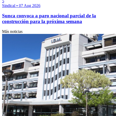
5
Sindical
•
07 Aug 2026
Sunca convoca a paro nacional parcial de la
construcción para la próxima semana
Más noticias