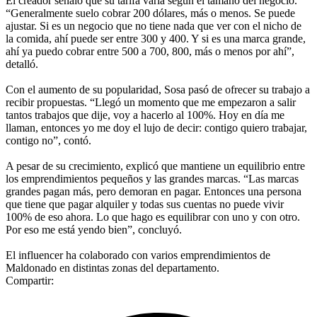
El creador señaló que su tarifa varía según el tamaño del negocio.
“Generalmente suelo cobrar 200 dólares, más o menos. Se puede
ajustar. Si es un negocio que no tiene nada que ver con el nicho de
la comida, ahí puede ser entre 300 y 400. Y si es una marca grande,
ahí ya puedo cobrar entre 500 a 700, 800, más o menos por ahí”,
detalló.
Con el aumento de su popularidad, Sosa pasó de ofrecer su trabajo a
recibir propuestas. “Llegó un momento que me empezaron a salir
tantos trabajos que dije, voy a hacerlo al 100%. Hoy en día me
llaman, entonces yo me doy el lujo de decir: contigo quiero trabajar,
contigo no”, contó.
A pesar de su crecimiento, explicó que mantiene un equilibrio entre
los emprendimientos pequeños y las grandes marcas. “Las marcas
grandes pagan más, pero demoran en pagar. Entonces una persona
que tiene que pagar alquiler y todas sus cuentas no puede vivir
100% de eso ahora. Lo que hago es equilibrar con uno y con otro.
Por eso me está yendo bien”, concluyó.
El influencer ha colaborado con varios emprendimientos de
Maldonado en distintas zonas del departamento.
Compartir: