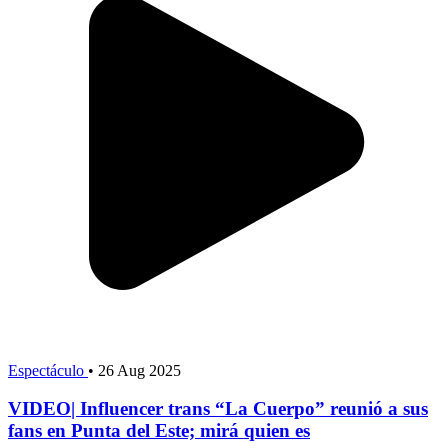
Espectáculo
•
26 Aug 2025
VIDEO| Influencer trans “La Cuerpo” reunió a sus
fans en Punta del Este; mirá quien es