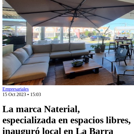
Empresariales
15 Oct 2023
•
15:03
La marca Naterial,
especializada en espacios libres,
inauguró local en La Barra