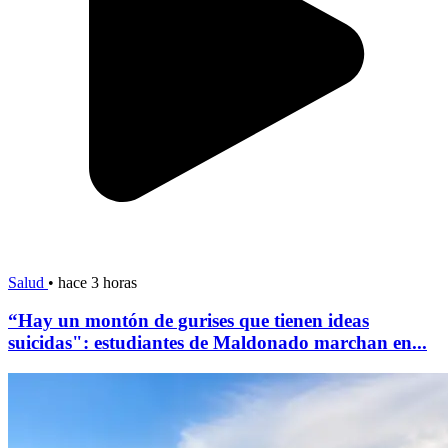
Salud
•
hace 3 horas
“Hay un montón de gurises que tienen ideas
suicidas": estudiantes de Maldonado marchan en...