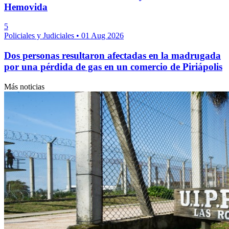
Hemovida
5
Policiales y Judiciales
•
01 Aug 2026
Dos personas resultaron afectadas en la madrugada
por una pérdida de gas en un comercio de Piriápolis
Más noticias