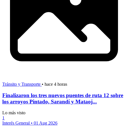
Tránsito y Transporte
•
hace 4 horas
Finalizaron los tres nuevos puentes de ruta 12 sobre
los arroyos Pintado, Sarandí y Mataoj...
Lo más visto
1
Interés General
•
01 Aug 2026