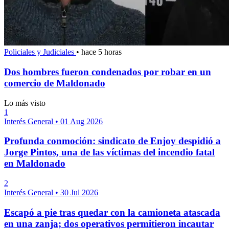
Policiales y Judiciales
•
hace 5 horas
Dos hombres fueron condenados por robar en un
comercio de Maldonado
Lo más visto
1
Interés General
•
01 Aug 2026
Profunda conmoción: sindicato de Enjoy despidió a
Jorge Pintos, una de las víctimas del incendio fatal
en Maldonado
2
Interés General
•
30 Jul 2026
Escapó a pie tras quedar con la camioneta atascada
en una zanja; dos operativos permitieron incautar