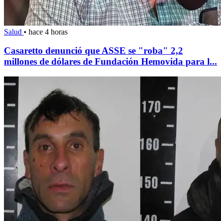
Salud
•
hace 4 horas
Casaretto denunció que ASSE se "roba" 2,2
millones de dólares de Fundación Hemovida para l...