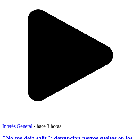
Interés General
•
hace 3 horas
"No me deja salir": denuncian perros sueltos en los