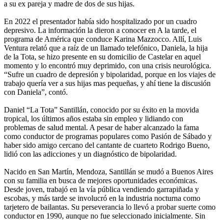
a su ex pareja y madre de dos de sus hijas.
En 2022 el presentador había sido hospitalizado por un cuadro
depresivo. La información la dieron a conocer en A la tarde, el
programa de América que conduce Karina Mazzocco. Allí, Luis
Ventura relató que a raíz de un llamado telefónico, Daniela, la hija
de la Tota, se hizo presente en su domicilio de Castelar en aquel
momento y lo encontró muy deprimido, con una crisis neurológica.
“Sufre un cuadro de depresión y bipolaridad, porque en los viajes de
trabajo quería ver a sus hijas mas pequeñas, y ahí tiene la discusión
con Daniela”, contó.
Daniel “La Tota” Santillán, conocido por su éxito en la movida
tropical, los últimos años estaba sin empleo y lidiando con
problemas de salud mental. A pesar de haber alcanzado la fama
como conductor de programas populares como Pasión de Sábado y
haber sido amigo cercano del cantante de cuarteto Rodrigo Bueno,
lidió con las adicciones y un diagnóstico de bipolaridad.
Nacido en San Martín, Mendoza, Santillán se mudó a Buenos Aires
con su familia en busca de mejores oportunidades económicas.
Desde joven, trabajó en la vía pública vendiendo garrapiñada y
escobas, y más tarde se involucró en la industria nocturna como
tarjetero de bailantas. Su perseverancia lo llevó a probar suerte como
conductor en 1990, aunque no fue seleccionado inicialmente. Sin