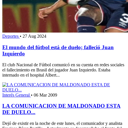
Deportes
•
27 Aug 2024
El mundo del fútbol está de duelo; falleció Juan
Izquierdo
El club Nacional de Fútbol comunicó en su cuenta en redes sociales
el fallecimiento en Brasil del jugador Juan Izquierdo. Estaba
internado en el hospital Albert...
Interés General
•
06 Mar 2009
LA COMUNICACION DE MALDONADO ESTA
DE DUELO...
Dejó de existir en la noche de este lunes, el comunicador y analista