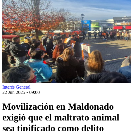
Interés General
22 Jun 2025
•
09:00
Movilización en Maldonado
exigió que el maltrato animal
sea tipificado como delito