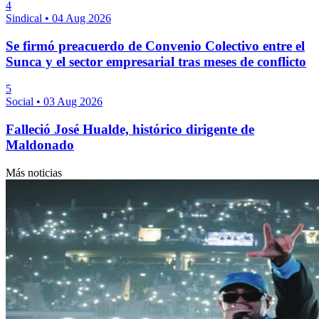
4
Sindical
•
04 Aug 2026
Se firmó preacuerdo de Convenio Colectivo entre el
Sunca y el sector empresarial tras meses de conflicto
5
Social
•
03 Aug 2026
Falleció José Hualde, histórico dirigente de
Maldonado
Más noticias