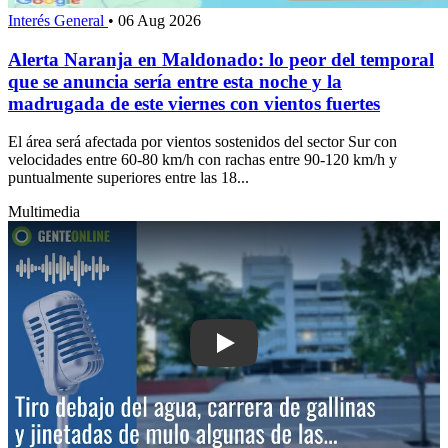
Interés General
•
06 Aug 2026
Alerta Naranja en Maldonado: lo peor del temporal
que se anuncia sería entre esta noche y la
madrugada de este viernes con vientos fuertes
El área será afectada por vientos sostenidos del sector Sur con
velocidades entre 60-80 km/h con rachas entre 90-120 km/h y
puntualmente superiores entre las 18...
Multimedia
Play: Llega la tercera edición del Pun