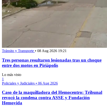
Tránsito y Transporte
•
08 Aug 2026 19:21
Tres personas resultaron lesionadas tras un choque
entre dos motos en Piriápolis
Lo más visto
1
Policiales y Judiciales
•
06 Aug 2026
Caso de la maquilladora del Hemocentro: Tribunal
revocó la condena contra ASSE y Fundación
Hemovida