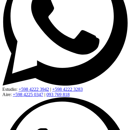
Estudio:
+598 4222 3942
|
+598 4222 3283
Aire:
+598 4225 0347
|
093 769 818