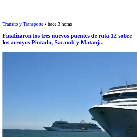
Tránsito y Transporte
•
hace 3 horas
Finalizaron los tres nuevos puentes de ruta 12 sobre
los arroyos Pintado, Sarandí y Mataoj...