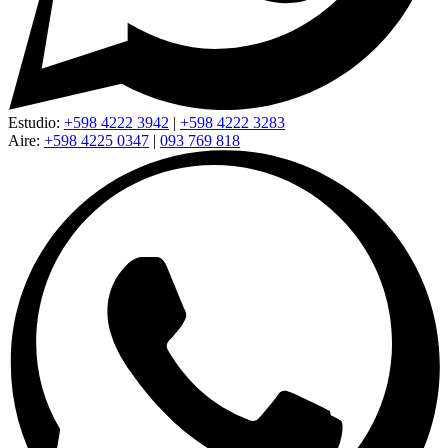
Estudio:
+598 4222 3942
|
+598 4222 3283
Aire:
+598 4225 0347
|
093 769 818