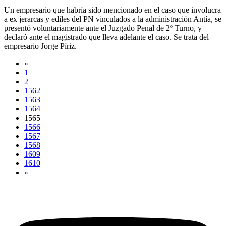
Un empresario que habría sido mencionado en el caso que involucra
a ex jerarcas y ediles del PN vinculados a la administración Antía, se
presentó voluntariamente ante el Juzgado Penal de 2º Turno, y
declaró ante el magistrado que lleva adelante el caso. Se trata del
empresario Jorge Píriz.
«
1
2
1562
1563
1564
1565
1566
1567
1568
1609
1610
»