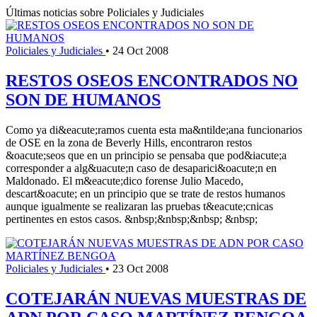
Últimas noticias sobre Policiales y Judiciales
Policiales y Judiciales
•
24 Oct 2008
RESTOS OSEOS ENCONTRADOS NO
SON DE HUMANOS
Como ya di&eacute;ramos cuenta esta ma&ntilde;ana funcionarios
de OSE en la zona de Beverly Hills, encontraron restos
&oacute;seos que en un principio se pensaba que pod&iacute;a
corresponder a alg&uacute;n caso de desaparici&oacute;n en
Maldonado. El m&eacute;dico forense Julio Macedo,
descart&oacute; en un principio que se trate de restos humanos
aunque igualmente se realizaran las pruebas t&eacute;cnicas
pertinentes en estos casos. &nbsp;&nbsp;&nbsp; &nbsp;
Policiales y Judiciales
•
23 Oct 2008
COTEJARÁN NUEVAS MUESTRAS DE