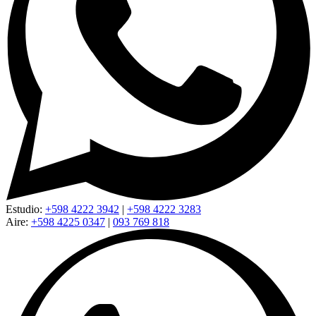
Estudio:
+598 4222 3942
|
+598 4222 3283
Aire:
+598 4225 0347
|
093 769 818