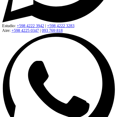
Estudio:
+598 4222 3942
|
+598 4222 3283
Aire:
+598 4225 0347
|
093 769 818