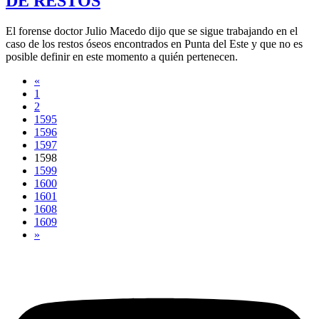
DE RESTOS
El forense doctor Julio Macedo dijo que se sigue trabajando en el
caso de los restos óseos encontrados en Punta del Este y que no es
posible definir en este momento a quién pertenecen.
«
1
2
1595
1596
1597
1598
1599
1600
1601
1608
1609
»