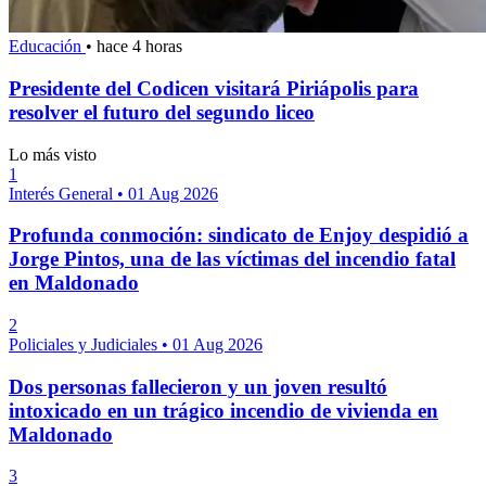
Educación
•
hace 4 horas
Presidente del Codicen visitará Piriápolis para
resolver el futuro del segundo liceo
Lo más visto
1
Interés General
•
01 Aug 2026
Profunda conmoción: sindicato de Enjoy despidió a
Jorge Pintos, una de las víctimas del incendio fatal
en Maldonado
2
Policiales y Judiciales
•
01 Aug 2026
Dos personas fallecieron y un joven resultó
intoxicado en un trágico incendio de vivienda en
Maldonado
3