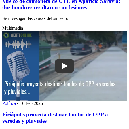
Vuelco de camioneta de UTE en Aparicio Saravia;
dos hombres resultaron con lesiones
Se investigan las causas del siniestro.
Multimedia
Play: Piriápolis proyecta destinar fo
Política
•
16 Feb 2026
Piriápolis proyecta destinar fondos de OPP a
veredas y pluviales