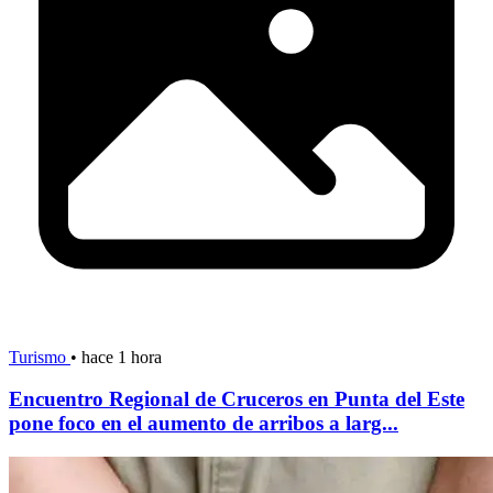
Turismo
•
hace 1 hora
Encuentro Regional de Cruceros en Punta del Este
pone foco en el aumento de arribos a larg...