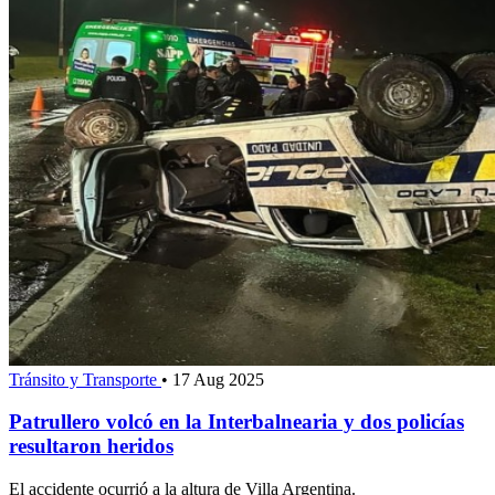
Tránsito y Transporte
•
17 Aug 2025
Patrullero volcó en la Interbalnearia y dos policías
resultaron heridos
El accidente ocurrió a la altura de Villa Argentina.