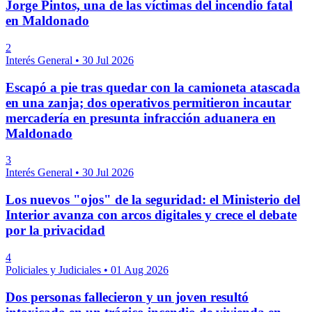
Jorge Pintos, una de las víctimas del incendio fatal
en Maldonado
2
Interés General
•
30 Jul 2026
Escapó a pie tras quedar con la camioneta atascada
en una zanja; dos operativos permitieron incautar
mercadería en presunta infracción aduanera en
Maldonado
3
Interés General
•
30 Jul 2026
Los nuevos "ojos" de la seguridad: el Ministerio del
Interior avanza con arcos digitales y crece el debate
por la privacidad
4
Policiales y Judiciales
•
01 Aug 2026
Dos personas fallecieron y un joven resultó