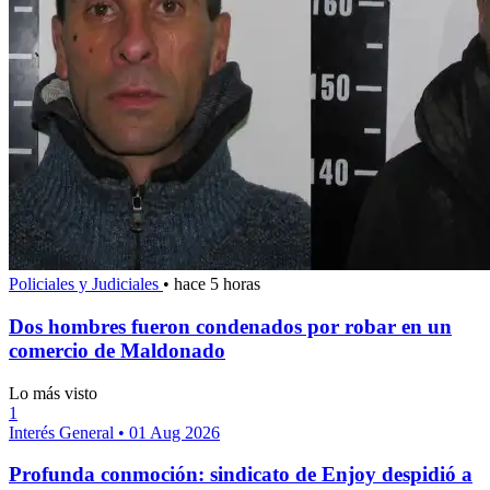
Policiales y Judiciales
•
hace 5 horas
Dos hombres fueron condenados por robar en un
comercio de Maldonado
Lo más visto
1
Interés General
•
01 Aug 2026
Profunda conmoción: sindicato de Enjoy despidió a