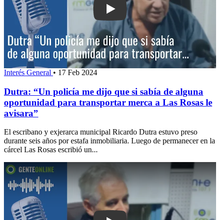
Play: Dutra: “Un policía me dijo que si
Interés General
•
17 Feb 2024
Dutra: “Un policía me dijo que si sabía de alguna
oportunidad para transportar merca a Las Rosas le
avisara”
El escribano y exjerarca municipal Ricardo Dutra estuvo preso
durante seis años por estafa inmobiliaria. Luego de permanecer en la
cárcel Las Rosas escribió un...