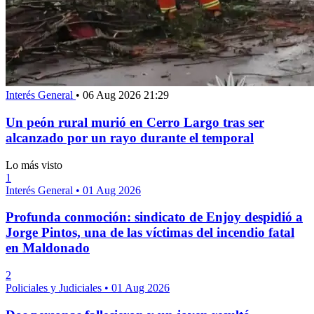
Interés General
•
06 Aug 2026 21:29
Un peón rural murió en Cerro Largo tras ser
alcanzado por un rayo durante el temporal
Lo más visto
1
Interés General
•
01 Aug 2026
Profunda conmoción: sindicato de Enjoy despidió a
Jorge Pintos, una de las víctimas del incendio fatal
en Maldonado
2
Policiales y Judiciales
•
01 Aug 2026