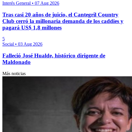
Interés General
•
07 Aug 2026
Tras casi 20 años de juicio, el Cantegril Country
Club cerró la millonaria demanda de los caddies y
pagará US$ 1,8 millones
5
Social
•
03 Aug 2026
Falleció José Hualde, histórico dirigente de
Maldonado
Más noticias