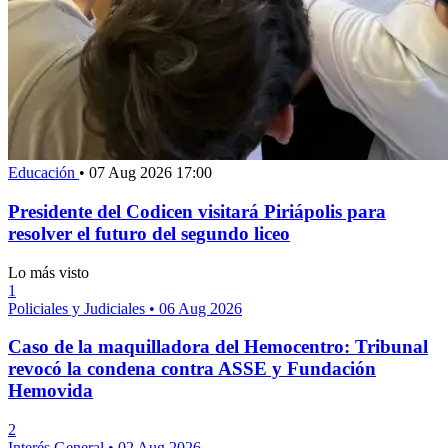
Educación
•
07 Aug 2026 17:00
Presidente del Codicen visitará Piriápolis para
resolver el futuro del segundo liceo
Lo más visto
1
Policiales y Judiciales
•
06 Aug 2026
Caso de la maquilladora del Hemocentro: Tribunal
revocó la condena contra ASSE y Fundación
Hemovida
2
Interés General
•
02 Aug 2026