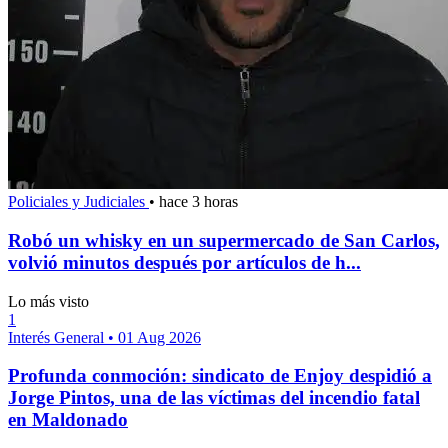
Policiales y Judiciales
•
hace 3 horas
Robó un whisky en un supermercado de San Carlos,
volvió minutos después por artículos de h...
Lo más visto
1
Interés General
•
01 Aug 2026
Profunda conmoción: sindicato de Enjoy despidió a
Jorge Pintos, una de las víctimas del incendio fatal
en Maldonado