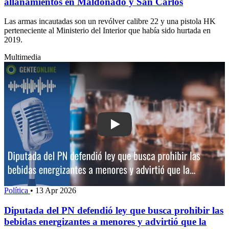
allanamientos en Maldonado y San Carlos
Las armas incautadas son un revólver calibre 22 y una pistola HK
perteneciente al Ministerio del Interior que había sido hurtada en
2019.
Multimedia
Play: Diputada del PN defendió ley que
Política
•
13 Apr 2026
Diputada del PN defendió ley que busca prohibir las
bebidas energizantes a menores y advirtió que la