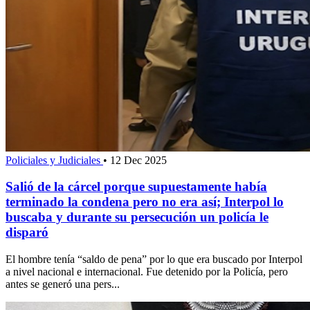
Policiales y Judiciales
•
12 Dec 2025
Salió de la cárcel porque supuestamente había
terminado la condena pero no era así; Interpol lo
buscaba y durante su persecución un policía le
disparó
El hombre tenía “saldo de pena” por lo que era buscado por Interpol
a nivel nacional e internacional. Fue detenido por la Policía, pero
antes se generó una pers...