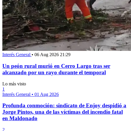
Interés General
•
06 Aug 2026 21:29
Un peón rural murió en Cerro Largo tras ser
alcanzado por un rayo durante el temporal
Lo más visto
1
Interés General
•
01 Aug 2026
Profunda conmoción: sindicato de Enjoy despidió a
Jorge Pintos, una de las víctimas del incendio fatal
en Maldonado
2