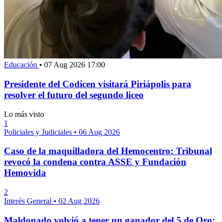
Educación
•
07 Aug 2026 17:00
Presidente del Codicen visitará Piriápolis para
resolver el futuro del segundo liceo
Lo más visto
1
Policiales y Judiciales
•
06 Aug 2026
Caso de la maquilladora del Hemocentro: Tribunal
revocó la condena contra ASSE y Fundación
Hemovida
2
Interés General
•
02 Aug 2026
Maldonado volvió a tener un ganador del 5 de Oro;