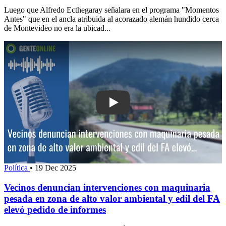
Luego que Alfredo Ecthegaray señalara en el programa "Momentos
Antes" que en el ancla atribuida al acorazado alemán hundido cerca
de Montevideo no era la ubicad...
Play: Vecinos denuncian intervencion
Política
•
19 Dec 2025
Vecinos denuncian intervenciones con maquinaria
pesada en zona de alto valor ambiental y edil del FA
elevó pedido de informes