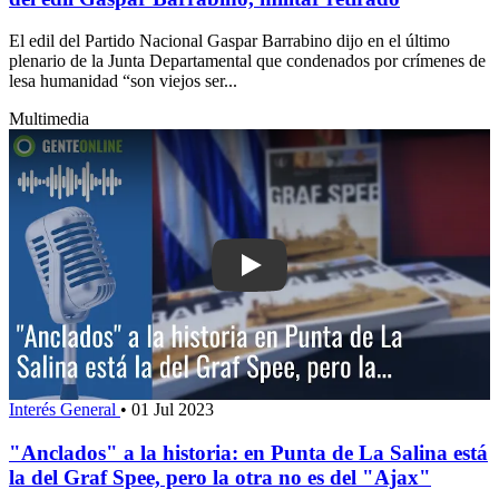
El edil del Partido Nacional Gaspar Barrabino dijo en el último
plenario de la Junta Departamental que condenados por crímenes de
lesa humanidad “son viejos ser...
Multimedia
Play: "Anclados" a la historia: en Punt
Interés General
•
01 Jul 2023
"Anclados" a la historia: en Punta de La Salina está
la del Graf Spee, pero la otra no es del "Ajax"