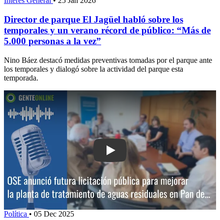
Interés General
•
25 Jan 2026
Director de parque El Jagüel habló sobre los
temporales y un verano récord de público: “Más de
5.000 personas a la vez”
Nino Báez destacó medidas preventivas tomadas por el parque ante
los temporales y dialogó sobre la actividad del parque esta
temporada.
Play: OSE anunció futura licitación púb
Política
•
05 Dec 2025