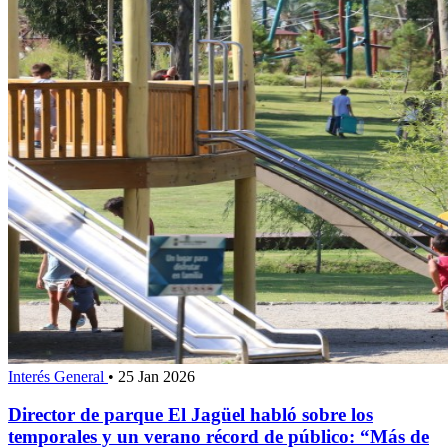
Interés General
•
25 Jan 2026
Director de parque El Jagüel habló sobre los
temporales y un verano récord de público: “Más de