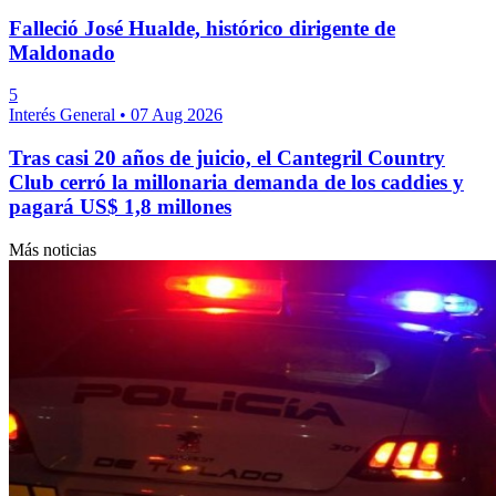
Falleció José Hualde, histórico dirigente de
Maldonado
5
Interés General
•
07 Aug 2026
Tras casi 20 años de juicio, el Cantegril Country
Club cerró la millonaria demanda de los caddies y
pagará US$ 1,8 millones
Más noticias