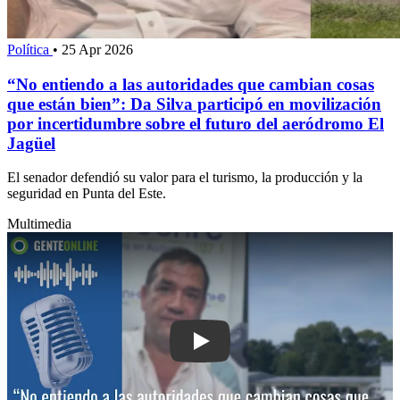
Política
•
25 Apr 2026
“No entiendo a las autoridades que cambian cosas
que están bien”: Da Silva participó en movilización
por incertidumbre sobre el futuro del aeródromo El
Jagüel
El senador defendió su valor para el turismo, la producción y la
seguridad en Punta del Este.
Multimedia
Play: “No entiendo a las autoridades 