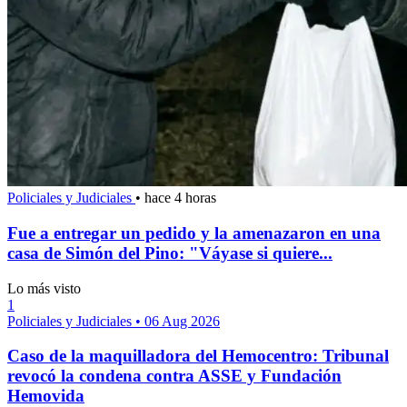
Policiales y Judiciales
•
hace 4 horas
Fue a entregar un pedido y la amenazaron en una
casa de Simón del Pino: "Váyase si quiere...
Lo más visto
1
Policiales y Judiciales
•
06 Aug 2026
Caso de la maquilladora del Hemocentro: Tribunal
revocó la condena contra ASSE y Fundación
Hemovida