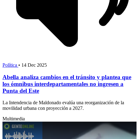
Política
•
14 Dec 2025
Abella analiza cambios en el tránsito y plantea que
los ómnibus interdepartamentales no ingresen a
Punta del Este
La Intendencia de Maldonado evalúa una reorganización de la
movilidad urbana con proyección a 2027.
Multimedia