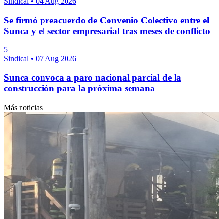
Sindical
•
04 Aug 2026
Se firmó preacuerdo de Convenio Colectivo entre el
Sunca y el sector empresarial tras meses de conflicto
5
Sindical
•
07 Aug 2026
Sunca convoca a paro nacional parcial de la
construcción para la próxima semana
Más noticias