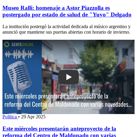
Museo Ralli: homenaje a Astor Piazzolla es
postergado por estado de salud de "Yuyo" Delgado
La institución postergó la actividad dedicada al músico argentino y
anunció que mantiene sus puertas abiertas con horario de invierno.
Play: Este miércoles presentarán ante
Política
•
29 Apr 2025
Este miércoles presentarán anteproyecto de la
reforma del Centro de Maldonado con varias