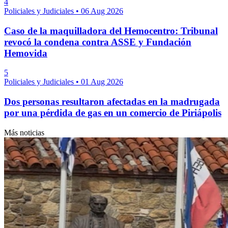
4
Policiales y Judiciales
•
06 Aug 2026
Caso de la maquilladora del Hemocentro: Tribunal
revocó la condena contra ASSE y Fundación
Hemovida
5
Policiales y Judiciales
•
01 Aug 2026
Dos personas resultaron afectadas en la madrugada
por una pérdida de gas en un comercio de Piriápolis
Más noticias