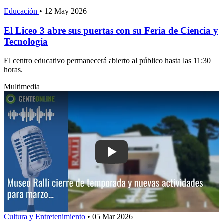
Educación
•
12 May 2026
El Liceo 3 abre sus puertas con su Feria de Ciencia y
Tecnología
El centro educativo permanecerá abierto al público hasta las 11:30
horas.
Multimedia
Play: Museo Ralli: homenaje a Astor P
Cultura y Entretenimiento
•
05 Mar 2026