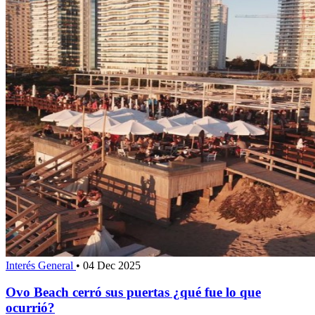
Interés General
•
04 Dec 2025
Ovo Beach cerró sus puertas ¿qué fue lo que
ocurrió?