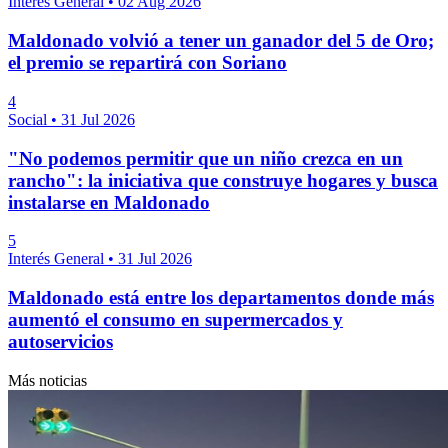
Interés General
•
02 Aug 2026
Maldonado volvió a tener un ganador del 5 de Oro;
el premio se repartirá con Soriano
4
Social
•
31 Jul 2026
"No podemos permitir que un niño crezca en un
rancho": la iniciativa que construye hogares y busca
instalarse en Maldonado
5
Interés General
•
31 Jul 2026
Maldonado está entre los departamentos donde más
aumentó el consumo en supermercados y
autoservicios
Más noticias