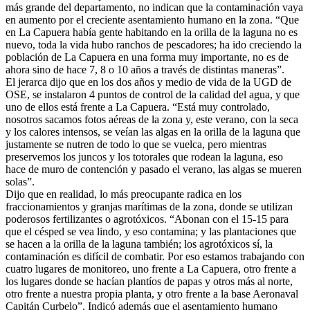
más grande del departamento, no indican que la contaminación vaya
en aumento por el creciente asentamiento humano en la zona. “Que
en La Capuera había gente habitando en la orilla de la laguna no es
nuevo, toda la vida hubo ranchos de pescadores; ha ido creciendo la
población de La Capuera en una forma muy importante, no es de
ahora sino de hace 7, 8 o 10 años a través de distintas maneras”.
El jerarca dijo que en los dos años y medio de vida de la UGD de
OSE, se instalaron 4 puntos de control de la calidad del agua, y que
uno de ellos está frente a La Capuera. “Está muy controlado,
nosotros sacamos fotos aéreas de la zona y, este verano, con la seca
y los calores intensos, se veían las algas en la orilla de la laguna que
justamente se nutren de todo lo que se vuelca, pero mientras
preservemos los juncos y los totorales que rodean la laguna, eso
hace de muro de contención y pasado el verano, las algas se mueren
solas”.
Dijo que en realidad, lo más preocupante radica en los
fraccionamientos y granjas marítimas de la zona, donde se utilizan
poderosos fertilizantes o agrotóxicos. “Abonan con el 15-15 para
que el césped se vea lindo, y eso contamina; y las plantaciones que
se hacen a la orilla de la laguna también; los agrotóxicos sí, la
contaminación es difícil de combatir. Por eso estamos trabajando con
cuatro lugares de monitoreo, uno frente a La Capuera, otro frente a
los lugares donde se hacían plantíos de papas y otros más al norte,
otro frente a nuestra propia planta, y otro frente a la base Aeronaval
Capitán Curbelo”. Indicó además que el asentamiento humano