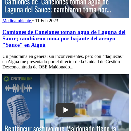
Medioambiente
•
11 Feb 2023
Camiones de Canelones toman agua de Laguna del
Sauce; cambiaron toma por bajante del arroyo
"Sauce" en Aiguá
Un panorama en general sin inconvenientes, pero con "flaquezas"
en Aiguá fue presentado por el director de la Unidad de Gestión
Desconcentrada de OSE Maldonado...
Play: Bentancur sostuvo que Maldonado