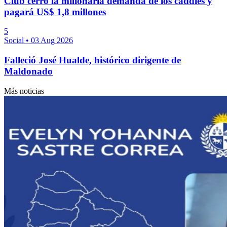
Club cerró la millonaria demanda de los caddies y
pagará US$ 1,8 millones
5
Social
•
03 Aug 2026
Falleció José Hualde, histórico dirigente de
Maldonado
Más noticias