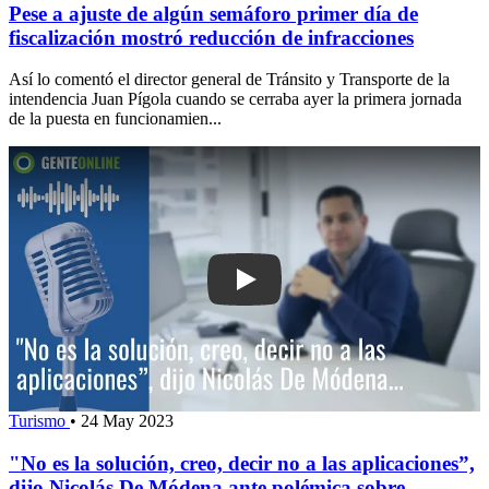
Pese a ajuste de algún semáforo primer día de
fiscalización mostró reducción de infracciones
Así lo comentó el director general de Tránsito y Transporte de la
intendencia Juan Pígola cuando se cerraba ayer la primera jornada
de la puesta en funcionamien...
Play: "No es la solución, creo, decir n
Turismo
•
24 May 2023
"No es la solución, creo, decir no a las aplicaciones”,
dijo Nicolás De Módena ante polémica sobre