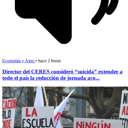
Economía y Agro
•
hace 2 horas
Director del CERES consideró “suicida” extender a
todo el país la reducción de jornada aco...