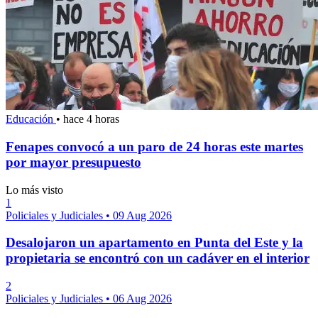
Educación
•
hace 4 horas
Fenapes convocó a un paro de 24 horas este martes
por mayor presupuesto
Lo más visto
1
Policiales y Judiciales
•
09 Aug 2026
Desalojaron un apartamento en Punta del Este y la
propietaria se encontró con un cadáver en el interior
2
Policiales y Judiciales
•
06 Aug 2026