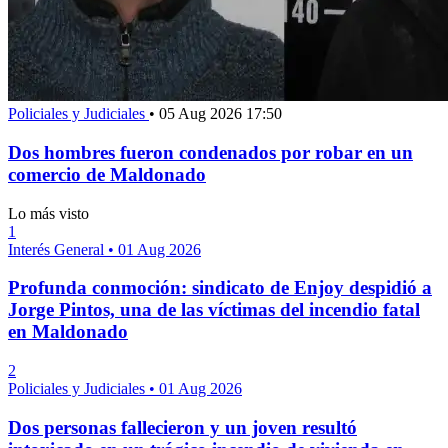
Policiales y Judiciales
•
05 Aug 2026 17:50
Dos hombres fueron condenados por robar en un
comercio de Maldonado
Lo más visto
1
Interés General
•
01 Aug 2026
Profunda conmoción: sindicato de Enjoy despidió a
Jorge Pintos, una de las víctimas del incendio fatal
en Maldonado
2
Policiales y Judiciales
•
01 Aug 2026
Dos personas fallecieron y un joven resultó