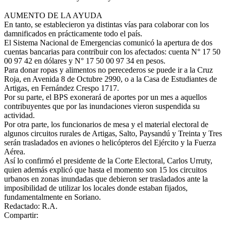
AUMENTO DE LA AYUDA
En tanto, se establecieron ya distintas vías para colaborar con los
damnificados en prácticamente todo el país.
El Sistema Nacional de Emergencias comunicó la apertura de dos
cuentas bancarias para contribuir con los afectados: cuenta N° 17 50
00 97 42 en dólares y N° 17 50 00 97 34 en pesos.
Para donar ropas y alimentos no perecederos se puede ir a la Cruz
Roja, en Avenida 8 de Octubre 2990, o a la Casa de Estudiantes de
Artigas, en Fernández Crespo 1717.
Por su parte, el BPS exonerará de aportes por un mes a aquellos
contribuyentes que por las inundaciones vieron suspendida su
actividad.
Por otra parte, los funcionarios de mesa y el material electoral de
algunos circuitos rurales de Artigas, Salto, Paysandú y Treinta y Tres
serán trasladados en aviones o helicópteros del Ejército y la Fuerza
Aérea.
Así lo confirmó el presidente de la Corte Electoral, Carlos Urruty,
quien además explicó que hasta el momento son 15 los circuitos
urbanos en zonas inundadas que debieron ser trasladados ante la
imposibilidad de utilizar los locales donde estaban fijados,
fundamentalmente en Soriano.
Redactado: R.A.
Compartir: