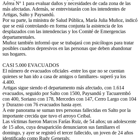
Aérea Nº 1 para evaluar daños y necesidades de cada zona de las
más afectadas. Además, se entrevistarán con los intendentes de
Artigas, Salto y Paysandú.
Por su parte, la ministra de Salud Pública, María Julia Muñoz, indicó
que se está controlando en forma conjunta la asistencia de los
desplazados con las intendencias y los Comité de Emergencias
departamentales.
Muñoz también informó que se trabajará con psicólogos para tratar
posibles cuadros depresivos en las personas que deben abandonar
sus hogares.
CASI 5.000 EVACUADOS
El número de evacuados oficiales -entre los que no se cuentan
quienes se han ido a casa de amigos o familiares- superó ya los
4.400.
Artigas sigue siendo el departamento más afectado, con 1.614
evacuados, seguido por Salto con 1500, Paysandú y Tacuarembó
con 400, Soriano con 178, Mercedes con 147, Cerro Largo con 104
y Durazno con 76 evacuados hasta ayer.
A este panorama se suman tres personas fallecidas en Salto por la
importante crecida que tuvo el arroyo Ceibal.
Las víctimas fueron Marcos Farías Ruiz, de 54 años; un adolescente
de 15 años, cuya desaparición denunciaron sus familiares el
domingo, y ayer se registró el tercer fallecido, un joven de 24 años
identificado como Rudy Generaly.