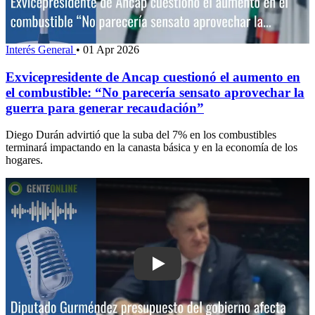
Interés General
•
01 Apr 2026
Exvicepresidente de Ancap cuestionó el aumento en
el combustible: “No parecería sensato aprovechar la
guerra para generar recaudación”
Diego Durán advirtió que la suba del 7% en los combustibles
terminará impactando en la canasta básica y en la economía de los
hogares.
Play: Diputado Gurméndez: presupuest