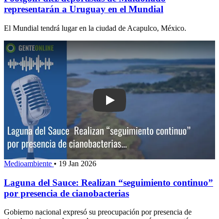
representarán a Uruguay en el Mundial
El Mundial tendrá lugar en la ciudad de Acapulco, México.
Play: Laguna del Sauc
Medioambiente
•
19 Jan 2026
Laguna del Sauce: Realizan “seguimiento continuo”
por presencia de cianobacterias
Gobierno nacional expresó su preocupación por presencia de