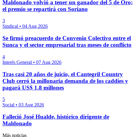
Maldonado volvió a tener un ganador del 5 de Oro;
el premio se repartirá con Soriano
3
Sindical
•
04 Aug 2026
Se firmó preacuerdo de Convenio Colectivo entre el
Sunca y el sector empresarial tras meses de conflicto
4
Interés General
•
07 Aug 2026
Tras casi 20 años de juicio, el Cantegril Country
Club cerró la millonaria demanda de los caddies y
pagará US$ 1,8 millones
5
Social
•
03 Aug 2026
Falleció José Hualde, histórico dirigente de
Maldonado
Más noticias