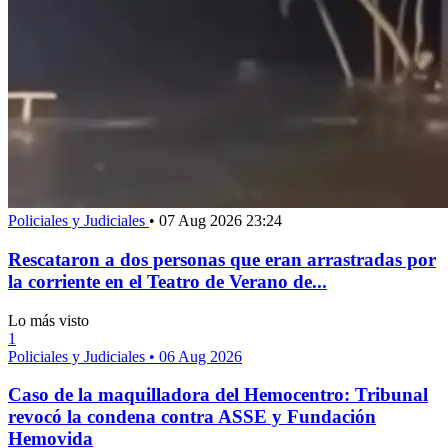
Policiales y Judiciales
•
07 Aug 2026 23:24
Rescataron a dos personas que eran arrastradas por
la corriente en el Teatro de Verano de...
Lo más visto
1
Policiales y Judiciales
•
06 Aug 2026
Caso de la maquilladora del Hemocentro: Tribunal
revocó la condena contra ASSE y Fundación
Hemovida