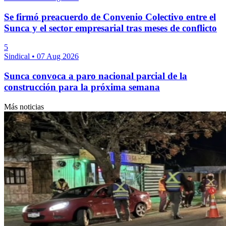
Se firmó preacuerdo de Convenio Colectivo entre el
Sunca y el sector empresarial tras meses de conflicto
5
Sindical
•
07 Aug 2026
Sunca convoca a paro nacional parcial de la
construcción para la próxima semana
Más noticias