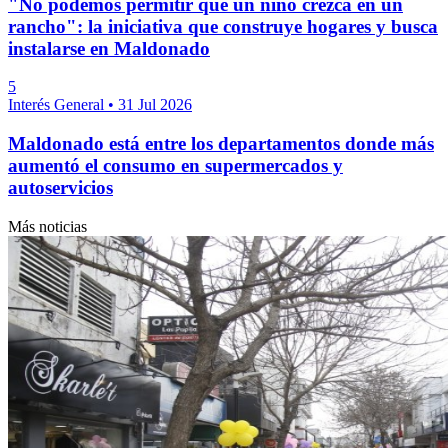
"No podemos permitir que un niño crezca en un
rancho": la iniciativa que construye hogares y busca
instalarse en Maldonado
5
Interés General
•
31 Jul 2026
Maldonado está entre los departamentos donde más
aumentó el consumo en supermercados y
autoservicios
Más noticias